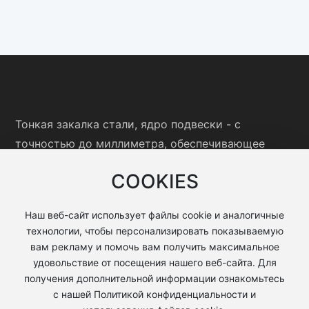
Тонкая закалка стали, ядро подвески - с
точностью до миллиметра, обеспечивающее
спокойствие тысяч галопов
COOKIES
Телефон
Наш веб-сайт использует файлы cookie и аналогичные
+86-790-6460898
технологии, чтобы персонализировать показываемую
Электронная почта
вам рекламу и помочь вам получить максимальное
удовольствие от посещения нашего веб-сайта. Для
wangzhenyu@xyhc.team
получения дополнительной информации ознакомьтесь
Адрес
с нашей Политикой конфиденциальности и
Индустриальный парк Махонг, зона высоких